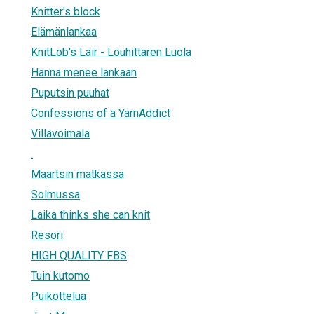
Knitter's block
Elämänlankaa
KnitLob's Lair - Louhittaren Luola
Hanna menee lankaan
Puputsin puuhat
Confessions of a YarnAddict
Villavoimala
.
Maartsin matkassa
Solmussa
Laika thinks she can knit
Resori
HIGH QUALITY FBS
Tuin kutomo
Puikottelua