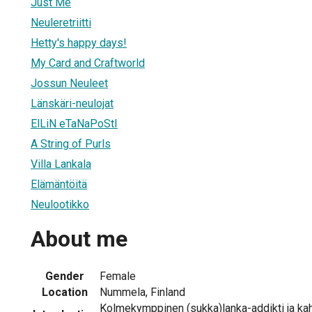
Just Me
Neuleretriitti
Hetty's happy days!
My Card and Craftworld
Jossun Neuleet
Länskäri-neulojat
ElLiN eTaNaPoStI
A String of Purls
Villa Lankala
Elämäntöitä
Neulootikko
About me
Gender
Female
Location
Nummela, Finland
Kolmekymppinen (sukka)lanka-addikti ja kah