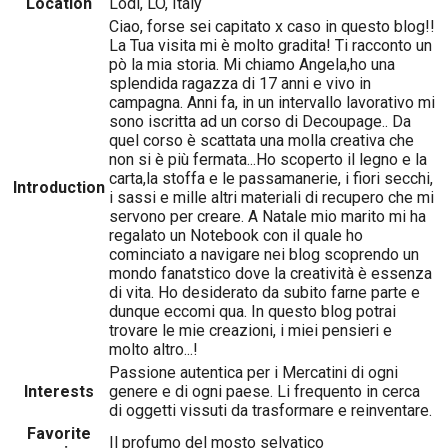
Location
Lodi, LO, Italy
Ciao, forse sei capitato x caso in questo blog!!
La Tua visita mi è molto gradita! Ti racconto un
pò la mia storia. Mi chiamo Angela,ho una
splendida ragazza di 17 anni e vivo in
campagna. Anni fa, in un intervallo lavorativo mi
sono iscritta ad un corso di Decoupage.. Da
quel corso è scattata una molla creativa che
non si è più fermata...Ho scoperto il legno e la
carta,la stoffa e le passamanerie, i fiori secchi,
Introduction
i sassi e mille altri materiali di recupero che mi
servono per creare. A Natale mio marito mi ha
regalato un Notebook con il quale ho
cominciato a navigare nei blog scoprendo un
mondo fanatstico dove la creatività è essenza
di vita. Ho desiderato da subito farne parte e
dunque eccomi qua. In questo blog potrai
trovare le mie creazioni, i miei pensieri e
molto altro...!
Passione autentica per i Mercatini di ogni
Interests
genere e di ogni paese. Li frequento in cerca
di oggetti vissuti da trasformare e reinventare.
Favorite
Il profumo del mosto selvatico