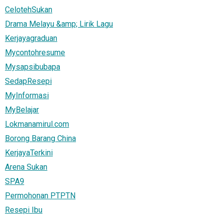
CelotehSukan
Drama Melayu &amp; Lirik Lagu
Kerjayagraduan
Mycontohresume
Mysapsibubapa
SedapResepi
MyInformasi
MyBelajar
Lokmanamirul.com
Borong Barang China
KerjayaTerkini
Arena Sukan
SPA9
Permohonan PTPTN
Resepi Ibu