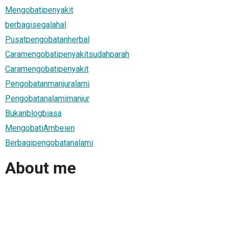
Mengobatipenyakit
berbagisegalahal
Pusatpengobatanherbal
Caramengobatipenyakitsudahparah
Caramengobatipenyakit
Pengobatanmanjuralami
Pengobatanalamimanjur
Bukanblogbiasa
MengobatiAmbeien
Berbagipengobatanalami
About me