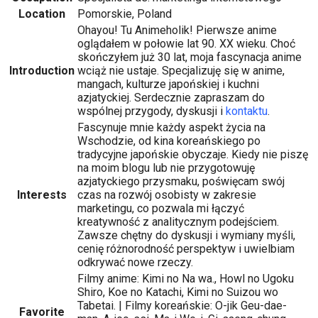
Location
Pomorskie, Poland
Ohayou! Tu Animeholik! Pierwsze anime
oglądałem w połowie lat 90. XX wieku. Choć
skończyłem już 30 lat, moja fascynacja anime
Introduction
wciąż nie ustaje. Specjalizuję się w anime,
mangach, kulturze japońskiej i kuchni
azjatyckiej. Serdecznie zapraszam do
wspólnej przygody, dyskusji i
kontaktu
.
Fascynuje mnie każdy aspekt życia na
Wschodzie, od kina koreańskiego po
tradycyjne japońskie obyczaje. Kiedy nie piszę
na moim blogu lub nie przygotowuję
azjatyckiego przysmaku, poświęcam swój
Interests
czas na rozwój osobisty w zakresie
marketingu, co pozwala mi łączyć
kreatywność z analitycznym podejściem.
Zawsze chętny do dyskusji i wymiany myśli,
cenię różnorodność perspektyw i uwielbiam
odkrywać nowe rzeczy.
Filmy anime: Kimi no Na wa., Howl no Ugoku
Shiro, Koe no Katachi, Kimi no Suizou wo
Tabetai. | Filmy koreańskie: O-jik Geu-dae-
Favorite