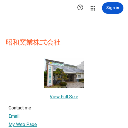

Sign in
昭和窯業株式会社
View Full Size
Contact me
Email
My Web Page