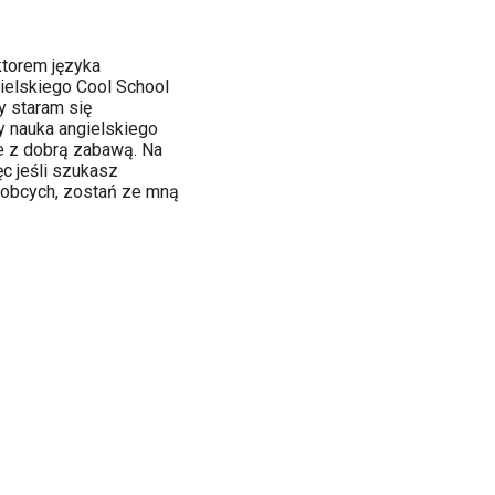
ektorem języka
ielskiego Cool School
y staram się
by nauka angielskiego
le z dobrą zabawą. Na
c jeśli szukasz
 obcych, zostań ze mną