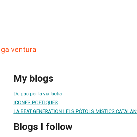
nga ventura
My blogs
De pas per la via làctia
ICONES POÈTIQUES
LA BEAT GENERATION I ELS PÒTOLS MÍSTICS CATALAN
Blogs I follow