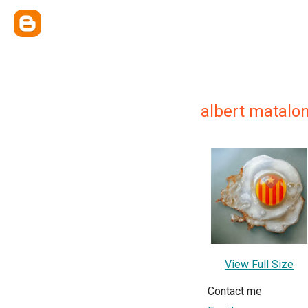
albert matalo
View Full Size
Contact me