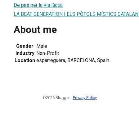
De pas per la via làctia
LA BEAT GENERATION I ELS PÒTOLS MÍSTICS CATALAN
About me
Gender
Male
Industry
Non-Profit
Location
esparreguera, BARCELONA, Spain
©2026 Blogger -
Privacy Policy