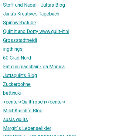
Stoff und Nadel - Juttas Blog
Jana's Kreatives Tagebuch
Spinnwebstube
Quilt it and Dotty www.quilt-it.nl
Grossstadtheidi
ingthings
60 Grad Nord
Fat cun plaschair - da Monica
Juttaquilt's Blog
Zuckerbohne
bettinuki
<center>Quiltfrosch</center>
MilchKnilch´s Blog
susis quilts
Margit`s Lebenselixier