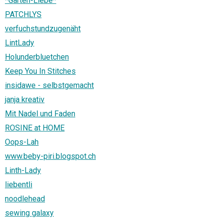
*Garten-Liebe*
PATCHLYS
verfuchstundzugenäht
LintLady
Holunderbluetchen
Keep You In Stitches
insidawe - selbstgemacht
janja kreativ
Mit Nadel und Faden
ROSINE at HOME
Oops-Lah
www.beby-piri.blogspot.ch
Linth-Lady
liebentli
noodlehead
sewing galaxy