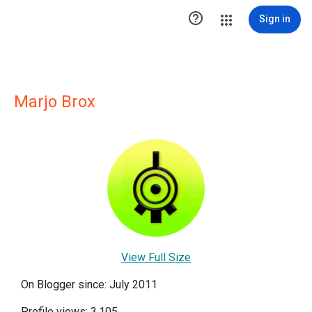

Sign in
Marjo Brox
View Full Size
On Blogger since: July 2011
Profile views: 3,105