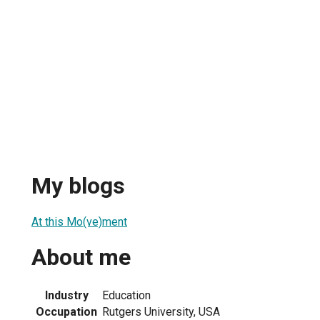
My blogs
At this Mo(ve)ment
About me
Industry
Education
Occupation
Rutgers University, USA