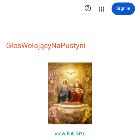

Sign in
GłosWołającyNaPustyni
View Full Size