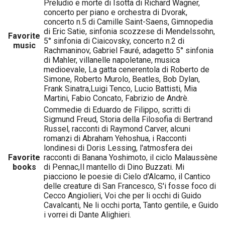
Preludio e morte di Isotta di Richard Wagner,
concerto per piano e orchestra di Dvorak,
concerto n.5 di Camille Saint-Saens, Gimnopedia
di Eric Satie, sinfonia scozzese di Mendelssohn,
Favorite
5° sinfonia di Ciaicovsky, concerto n.2 di
music
Rachmaninov, Gabriel Fauré, adagetto 5° sinfonia
di Mahler, villanelle napoletane, musica
medioevale, La gatta cenerentola di Roberto de
Simone, Roberto Murolo, Beatles, Bob Dylan,
Frank Sinatra,Luigi Tenco, Lucio Battisti, Mia
Martini, Fabio Concato, Fabrizio de Andrè.
Commedie di Eduardo de Filippo, scritti di
Sigmund Freud, Storia della Filosofia di Bertrand
Russel, racconti di Raymond Carver, alcuni
romanzi di Abraham Yehoshua, i Racconti
londinesi di Doris Lessing, l'atmosfera dei
Favorite
racconti di Banana Yoshimoto, il ciclo Malaussène
books
di Pennac,Il mantello di Dino Buzzati. Mi
piacciono le poesie di Cielo d'Alcamo, il Cantico
delle creature di San Francesco, S'i fosse foco di
Cecco Angiolieri, Voi che per li occhi di Guido
Cavalcanti, Ne li occhi porta, Tanto gentile, e Guido
i vorrei di Dante Alighieri.