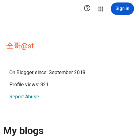

Sign in
全哥@st
On Blogger since: September 2018
Profile views: 821
Report Abuse
My blogs