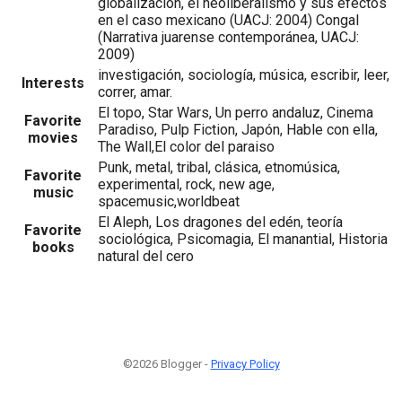
globalización, el neoliberalismo y sus efectos
en el caso mexicano (UACJ: 2004) Congal
(Narrativa juarense contemporánea, UACJ:
2009)
investigación, sociología, música, escribir, leer,
Interests
correr, amar.
El topo, Star Wars, Un perro andaluz, Cinema
Favorite
Paradiso, Pulp Fiction, Japón, Hable con ella,
movies
The Wall,El color del paraiso
Punk, metal, tribal, clásica, etnomúsica,
Favorite
experimental, rock, new age,
music
spacemusic,worldbeat
El Aleph, Los dragones del edén, teoría
Favorite
sociológica, Psicomagia, El manantial, Historia
books
natural del cero
©2026 Blogger -
Privacy Policy