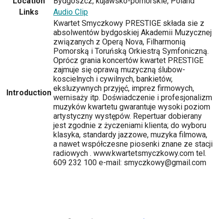
Location
Bydgoszcz, kujawsko-pomorskie, Poland
Links
Audio Clip
Kwartet Smyczkowy PRESTIGE składa sie z
absolwentów bydgoskiej Akademii Muzycznej
związanych z Operą Nova, Filharmonią
Pomorską i Toruńską Orkiestrą Symfoniczną.
Oprócz grania koncertów kwartet PRESTIGE
zajmuje się oprawą muzyczną ślubow-
koscielnych i cywilnych, bankietów,
eksluzywnych przyjęć, imprez firmowych,
Introduction
wernisaży itp. Doświadczenie i profesjonalizm
muzyków kwartetu gwarantuje wysoki poziom
artystyczny występów. Repertuar dobierany
jest zgodnie z życzeniami klienta; do wyboru
klasyka, standardy jazzowe, muzyka filmowa,
a nawet współczesne piosenki znane ze stacji
radiowych . www.kwartetsmyczkowy.com tel.
609 232 100 e-mail: smyczkowy@gmail.com