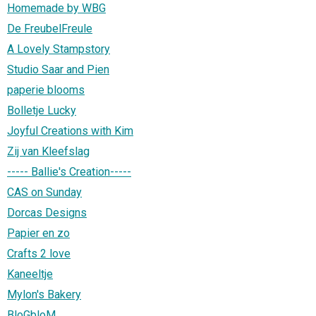
Homemade by WBG
De FreubelFreule
A Lovely Stampstory
Studio Saar and Pien
paperie blooms
Bolletje Lucky
Joyful Creations with Kim
Zij van Kleefslag
----- Ballie's Creation-----
CAS on Sunday
Dorcas Designs
Papier en zo
Crafts 2 love
Kaneeltje
Mylon's Bakery
BloGbloM