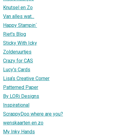
Knutsel en Zo
Van alles wat...
Happy Stampin´
Riet's Blog
Sticky With Icky
Zolderuurtjes
Crazy for CAS
Lucy's Cards
Lisa’s Creative Corner
Patterned Paper
By LORi Designs
Inspirational
ScrappyDoo where are you?
wenskaarten en zo
My Inky Hands