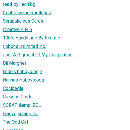
read-by-leonibg
freubelsvandemolletjes
Scrapalicious Cards
Creative 4 Fun
100% Handmade By Rimmie
ribbons unlimited inc.
Just A Pigment Of My Imagination
Bij Margriet
linde's hobbyblogje
Hannas Hobbyblogg
Cocipedia
Creanne Cards
SCRAP &amp; ZO...
heidys,scrappies
The Odd Girl