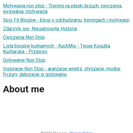
Motywacja non stop - Trening na płaski brzuch, ćwiczenia,
wyzwania, motywacja
Spis Fit Blogów - blogi o odchudzaniu, treningach i motywacji
Zdarzyło się- Niesamowite Historie
Ćwiczenia Non Stop
Lista blogów kulinarnych - KuchMix - Twoja Książka
Kucharska - Przepisy
Gotowanie Non Stop
Inspiracje Non Stop - aranżacje wnętrz, stylizacje, modne
fryzury, dekoracje w gotowaniu
About me