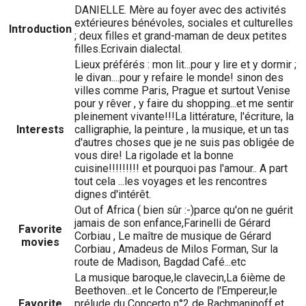
DANIELLE. Mère au foyer avec des activités
extérieures bénévoles, sociales et culturelles
Introduction
; deux filles et grand-maman de deux petites
filles.Ecrivain dialectal.
Lieux préférés : mon lit...pour y lire et y dormir ;
le divan....pour y refaire le monde! sinon des
villes comme Paris, Prague et surtout Venise
pour y rêver , y faire du shopping...et me sentir
pleinement vivante!!!La littérature, l'écriture, la
Interests
calligraphie, la peinture , la musique, et un tas
d'autres choses que je ne suis pas obligée de
vous dire! La rigolade et la bonne
cuisine!!!!!!!!! et pourquoi pas l'amour.. A part
tout cela ...les voyages et les rencontres
dignes d'intérêt.
Out of Africa ( bien sûr :-)parce qu'on ne guérit
jamais de son enfance,Farinelli de Gérard
Favorite
Corbiau , Le maître de musique de Gérard
movies
Corbiau , Amadeus de Milos Forman, Sur la
route de Madison, Bagdad Café...etc
La musique baroque,le clavecin,La 6ième de
Beethoven...et le Concerto de l'Empereur,le
Favorite
prélude du Concerto n°2 de Rachmaninoff,et