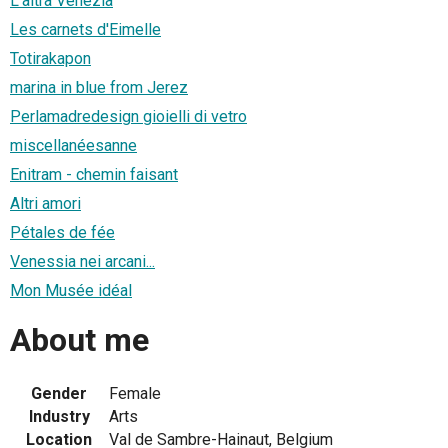
L'altra Venezia
Les carnets d'Eimelle
Totirakapon
marina in blue from Jerez
Perlamadredesign gioielli di vetro
miscellanéesanne
Enitram - chemin faisant
Altri amori
Pétales de fée
Venessia nei arcani...
Mon Musée idéal
About me
Gender
Female
Industry
Arts
Location
Val de Sambre-Hainaut, Belgium