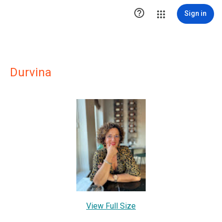

Sign in
Durvina
View Full Size