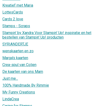
Kreatief met Maria
LottesCards
Cards 2 love
Stamps - Scraps
Stampin' by Xandra Voor Stampin' Up! inspiratie en het
bestellen van Stampin' Up! producten
SYRIANDERTJE
wenskaarten en zo
Marga's kaarten
Crea-spul van Colien
De kaarten van ons Mam
Just me...
100% Handmade By Rimmie
My Funny Creations
LindaCrea
Caring for Stamps