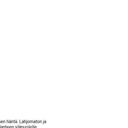
nen häntä. Lahjomaton ja
ilanteen yläpuolelle.