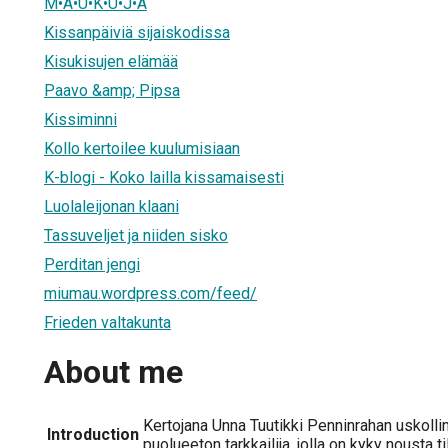
M•A•U•K•U•J•A
Kissanpäiviä sijaiskodissa
Kisukisujen elämää
Paavo &amp; Pipsa
Kissiminni
Kollo kertoilee kuulumisiaan
K-blogi - Koko lailla kissamaisesti
Luolaleijonan klaani
Tassuveljet ja niiden sisko
Perditan jengi
miumau.wordpress.com/feed/
Frieden valtakunta
About me
Kertojana Unna Tuutikki Penninrahan uskolli
Introduction
puolueeton tarkkailija, jolla on kyky nousta t