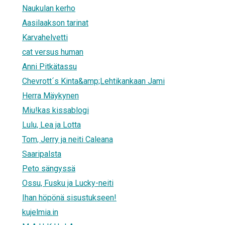
Naukulan kerho
Aasilaakson tarinat
Karvahelvetti
cat versus human
Anni Pitkätassu
Chevrott´s Kinta&amp;Lehtikankaan Jami
Herra Mäykynen
Miu!kas kissablogi
Lulu, Lea ja Lotta
Tom, Jerry ja neiti Caleana
Saaripalsta
Peto sängyssä
Ossu, Fusku ja Lucky-neiti
Ihan höpönä sisustukseen!
kujelmia.in