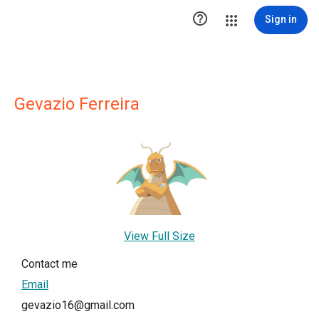

Sign in
Gevazio Ferreira
View Full Size
Contact me
Email
gevazio16@gmail.com