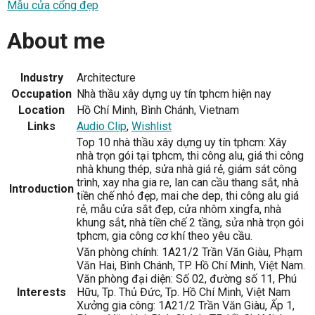
Mẫu cửa cổng đẹp
About me
Industry
Architecture
Occupation
Nhà thầu xây dựng uy tín tphcm hiện nay
Location
Hồ Chí Minh, Bình Chánh, Vietnam
Links
Audio Clip
,
Wishlist
Top 10 nhà thầu xây dựng uy tín tphcm: Xây
nhà trọn gói tại tphcm, thi công alu, giá thi công
nhà khung thép, sửa nhà giá rẻ, giám sát công
trình, xay nha gia re, lan can cầu thang sắt, nhà
Introduction
tiền chế nhỏ đẹp, mai che dep, thi công alu giá
rẻ, mẫu cửa sắt đẹp, cửa nhôm xingfa, nhà
khung sắt, nhà tiền chế 2 tầng, sửa nhà trọn gói
tphcm, gia công cơ khí theo yêu cầu.
Văn phòng chính: 1A21/2 Trần Văn Giàu, Phạm
Văn Hai, Bình Chánh, TP. Hồ Chí Minh, Việt Nam.
Văn phòng đại diện: Số 02, đường số 11, Phú
Interests
Hữu, Tp. Thủ Đức, Tp. Hồ Chí Minh, Việt Nam
Xưởng gia công: 1A21/2 Trần Văn Giàu, Ấp 1,