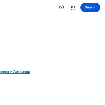

Sign in
oggia e Capitanata