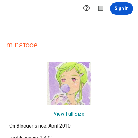

Sign in
minatooe
View Full Size
On Blogger since: April 2010
Profile views: 1,402