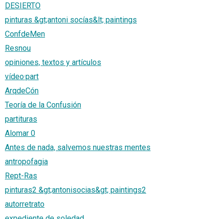
DESIERTO
pinturas &gt;antoni socías&lt; paintings
ConfdeMen
Resnou
opiniones, textos y artículos
vídeo·part
ArqdeCón
Teoría de la Confusión
partituras
Alomar 0
Antes de nada, salvemos nuestras mentes
antropofagia
Rept-Ras
pinturas2 &gt;antonisocias&gt; paintings2
autorretrato
expediente de soledad