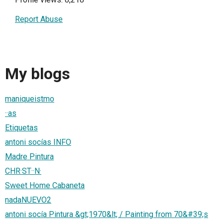
Report Abuse
My blogs
maniqueistmo
··as
Etiquetas
antoni socías INFO
Madre Pintura
CHR·ST··N·
Sweet Home Cabaneta
nadaNUEVO2
antoni socía Pintura &gt;1970&lt; / Painting from 70&#39;s