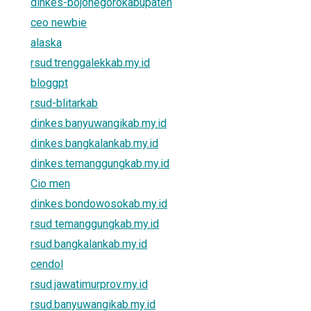
dinkes-bojonegorokabupaten
ceo newbie
alaska
rsud.trenggalekkab.my.id
bloggpt
rsud-blitarkab
dinkes.banyuwangikab.my.id
dinkes.bangkalankab.my.id
dinkes.temanggungkab.my.id
Cio men
dinkes.bondowosokab.my.id
rsud temanggungkab.my.id
rsud.bangkalankab.my.id
cendol
rsud.jawatimurprov.my.id
rsud.banyuwangikab.my.id