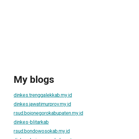
My blogs
dinkes.trenggalekkab.my.id
dinkes.jawatimurprov.my.id
rsud.bojonegorokabupaten.my.id
dinkes-blitarkab
rsud.bondowosokab.my.id