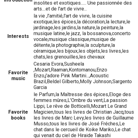
insolites et exotiques...... Une passionnée des
arts....et de l'art de vivre...
la vie ,l'amitié,l'art de vivre, la cuisine
exotique,les épices,la décoration,la lecture,le
jardinage,les jardins,la nature,la peinture,la
musique latine,le jazz, la bossanova,concerto
Interests
vocale,musique classique,musique de
détente,la photographie,la sculpture,la
céramique,les bijoux,les objets,les livres,les
chats,les grenouilles,les chevaux
Cesaria Evora,Susheela
,Mozart,Raaman,Kontomanou,Enzo
Favorite
Enzo,j'adore Pink Martini...,Acoustic
music
Brazil,Beldel Gilberto,Molly Johnson,Sargento
Garcia
le Parfum,la Maîtresse des épices,Eloge des
femmes mûres,L'Ombre du vent,La passion
Lippi, Le rêve de Botticelli,Mozart Le Grand
Favorite
Magicien,tous les livres de Christian Jacq,tous
books
les livres de Marc Levy,les livres de Guillaume
Musso,tous les livres de José Fréches,Le
chat dans le cercueil de Koike Mariko,Le chat
qui venait du ciel de Hiraide Takashi