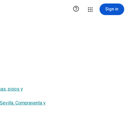

Sign in
sas, pisos y
 Sevilla. Compraventa y