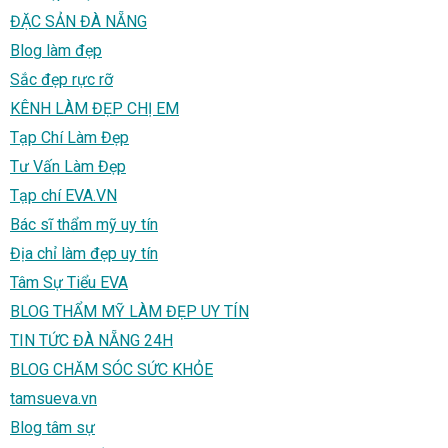
ĐẶC SẢN ĐÀ NẴNG
Blog làm đẹp
Sắc đẹp rực rỡ
KÊNH LÀM ĐẸP CHỊ EM
Tạp Chí Làm Đẹp
Tư Vấn Làm Đẹp
Tạp chí EVA.VN
Bác sĩ thẩm mỹ uy tín
Địa chỉ làm đẹp uy tín
Tâm Sự Tiểu EVA
BLOG THẨM MỸ LÀM ĐẸP UY TÍN
TIN TỨC ĐÀ NẴNG 24H
BLOG CHĂM SÓC SỨC KHỎE
tamsueva.vn
Blog tâm sự