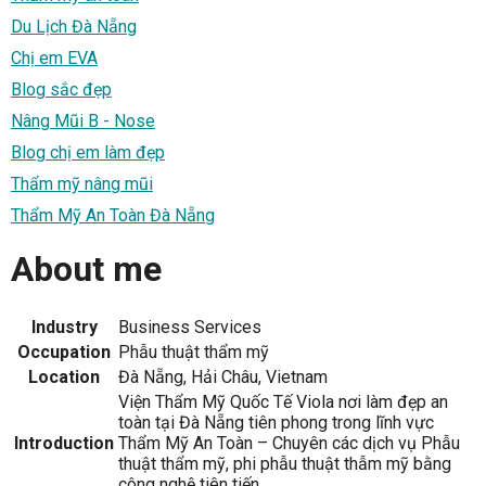
Du Lịch Đà Nẵng
Chị em EVA
Blog sắc đẹp
Nâng Mũi B - Nose
Blog chị em làm đẹp
Thẩm mỹ nâng mũi
Thẩm Mỹ An Toàn Đà Nẵng
About me
Industry
Business Services
Occupation
Phẫu thuật thẩm mỹ
Location
Đà Nẵng, Hải Châu, Vietnam
Viện Thẩm Mỹ Quốc Tế Viola nơi làm đẹp an
toàn tại Đà Nẵng tiên phong trong lĩnh vực
Introduction
Thẩm Mỹ An Toàn – Chuyên các dịch vụ Phẫu
thuật thẩm mỹ, phi phẫu thuật thẫm mỹ bằng
công nghệ tiên tiến