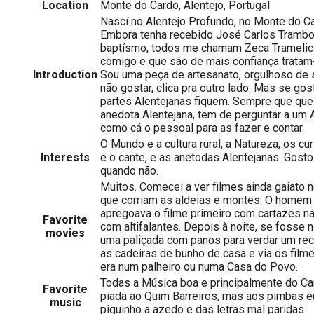
Location
Monte do Cardo, Alentejo, Portugal
Nascí no Alentejo Profundo, no Monte do C
Embora tenha recebido José Carlos Tramb
baptísmo, todos me chamam Zeca Tramelic
comigo e que são de mais confiança tratam
Introduction
Sou uma peça de artesanato, orgulhoso de
não gostar, clica pra outro lado. Mas se g
partes Alentejanas fiquem. Sempre que qu
anedota Alentejana, tem de perguntar a um 
como cá o pessoal para as fazer e contar.
O Mundo e a cultura rural, a Natureza, os c
Interests
e o cante, e as anetodas Alentejanas. Gosto 
quando não.
Muitos. Comecei a ver filmes ainda gaiato
que corriam as aldeias e montes. O homem 
apregoava o filme primeiro com cartazes n
Favorite
com altifalantes. Depois à noite, se fosse 
movies
uma paliçada com panos para verdar um reci
as cadeiras de bunho de casa e via os film
era num palheiro ou numa Casa do Povo.
Todas a Música boa e principalmente do Ca
Favorite
piada ao Quim Barreiros, mas aos pimbas e
music
piquinho a azedo e das letras mal paridas.