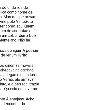
ardo onde resido.
olica como nome de
a. Mas os que privam
-me pelo VinteSete.
 ser como sou. Quem
ostam de anedotas e
eiram saber duma bela
Alentejano. Não há
ursos de água. A poesia
de ler um livrito
 nos cinemas móveis
chegava na carrinha,
as adegas e mais tarde
no Verão, ele armava
nto, e o pessoal trazia
es. Quando era inverno
nte Alentejano. Acho
u desconfio do