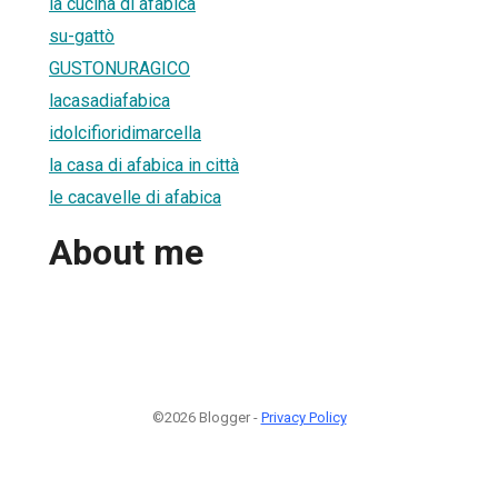
la cucina di afabica
su-gattò
GUSTONURAGICO
lacasadiafabica
idolcifioridimarcella
la casa di afabica in città
le cacavelle di afabica
About me
©2026 Blogger -
Privacy Policy