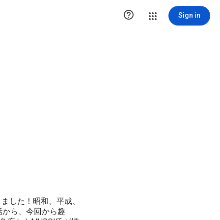

Sign in
わりました！昭和、平成、
話から、今回から趣