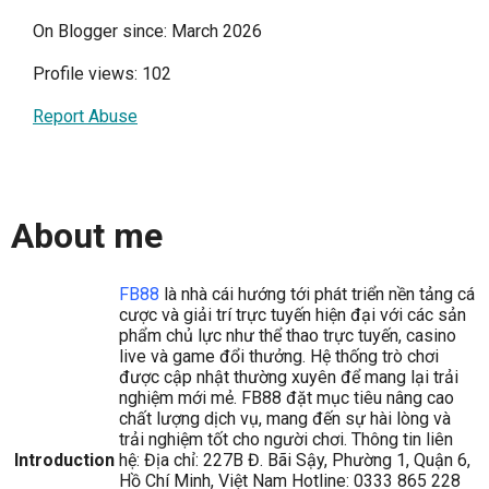
On Blogger since: March 2026
Profile views: 102
Report Abuse
About me
FB88
là nhà cái hướng tới phát triển nền tảng cá
cược và giải trí trực tuyến hiện đại với các sản
phẩm chủ lực như thể thao trực tuyến, casino
live và game đổi thưởng. Hệ thống trò chơi
được cập nhật thường xuyên để mang lại trải
nghiệm mới mẻ. FB88 đặt mục tiêu nâng cao
chất lượng dịch vụ, mang đến sự hài lòng và
trải nghiệm tốt cho người chơi. Thông tin liên
Introduction
hệ: Địa chỉ: 227B Đ. Bãi Sậy, Phường 1, Quận 6,
Hồ Chí Minh, Việt Nam Hotline: 0333 865 228