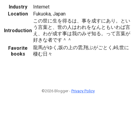
Industry
Internet
Location
Fukuoka, Japan
この世に生を得るは、事を成すにあり。とい
う言葉と、世の人はわれをなんともいわば言
Introduction
え、わが成す事は我のみぞ知る。って言葉が
好きな者です＾＾
龍馬がゆく,坂の上の雲,翔ぶがごとく,峠,世に
Favorite
books
棲む日々
©2026 Blogger -
Privacy Policy