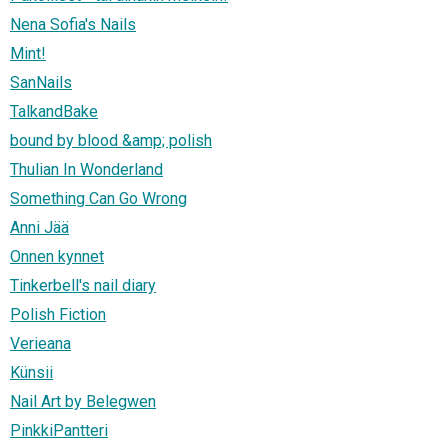
Nena Sofia's Nails
Mint!
SanNails
TalkandBake
bound by blood &amp; polish
Thulian In Wonderland
Something Can Go Wrong
Anni Jää
Onnen kynnet
Tinkerbell's nail diary
Polish Fiction
Verieana
Künsii
Nail Art by Belegwen
PinkkiPantteri