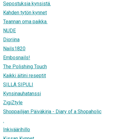
Sepostuksia kynsistä.
Kahden tytön kynnet
Teannan oma paikka.
NUDE
Dioriina
Nails1820
Embosnails!
The Polishing Touch
Kaikki äitini reseptit
SILLÄ SIPULI
Kynsinauhatanssi
ZigiZtyle
Shoppailijan Päiväkirja - Diary of a Shopaholic
.
Inkiväärihillo
Kissan Kynnet