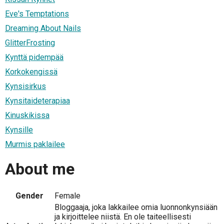
Eve's Temptations
Dreaming About Nails
GlitterFrosting
Kynttä pidempää
Korkokengissä
Kynsisirkus
Kynsitaideterapiaa
Kinuskikissa
Kynsille
Murmis paklailee
About me
Gender
Female
Bloggaaja, joka lakkailee omia luonnonkynsiään
ja kirjoittelee niistä. En ole taiteellisesti