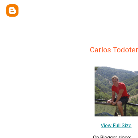
Carlos Todote
View Full Size
On Blogger since: