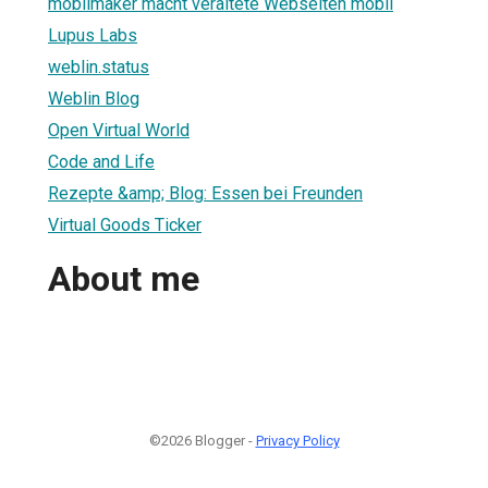
mobilmaker macht veraltete Webseiten mobil
Lupus Labs
weblin.status
Weblin Blog
Open Virtual World
Code and Life
Rezepte &amp; Blog: Essen bei Freunden
Virtual Goods Ticker
About me
©2026 Blogger -
Privacy Policy