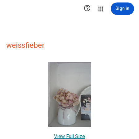

Sign in
weissfieber
View Full Size