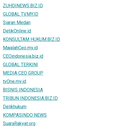
ZUHDINEWS.BIZ.ID
GLOBAL TV.MY.ID
Siaran Medan
DetikOnline.id
KONSULTAM HUKUM.BIZ.ID
MajalahCeo.my.id
CEOindonesia.biz.id
GLOBAL TERKINI
MEDIA CEO GROUP
tvOne.my.id
BISNIS INDONESIA
TRIBUN INDONESIA.BIZ.ID
Delikhukum
KOMPASINDO NEWS
SuaraRakyat.org