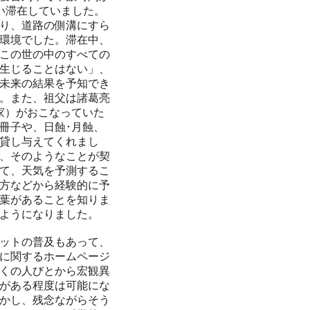
い滞在していました。
り、道路の側溝にすら
環境でした。滞在中、
この世の中のすべての
生じることはない」、
未来の結果を予知でき
。また、祖父は諸葛亮
家）がおこなっていた
冊子や、日蝕･月蝕、
貸し与えてくれまし
、そのようなことが契
て、天気を予測するこ
方などから経験的に予
葉があることを知りま
ようになりました。
ットの普及もあって、
に関するホームページ
くの人びとから宏観異
がある程度は可能にな
かし、残念ながらそう