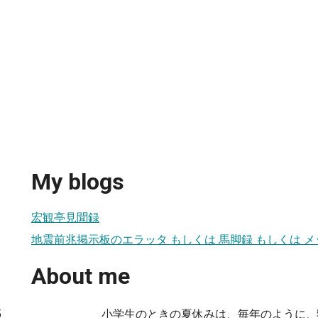
My blogs
宏観亭見聞録
地震前兆掲示板のエラッタ もしくは 馬脚録 もしくは メ
About me
小学生のときの夏休みは、毎年のように、
5