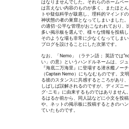
はなりませんでした。それらのホームペー
は言えない内容のものが多く、またほとん
トや疑似科学が跋扈し、理科的マインドの
神状態の者の巣窟となってしまいました。
の適切･公平な管理がおこなわれており、
多い掲示板を選んで、様々な情報を投稿し
そのような場も非常に少なくなってしまい
ブログを設けることにした次第です。
なお、「Nemo」（ラテン語； 英語では“no
い」の意）というハンドルネームは、ジュ
『海底二万海里』に登場する潜水艦ノーチ
（Captain Nemo）にちなむものです。
る彼のスタンスに共感するところがあり、
しばしば誤解されるのですが、ディズニー
グ･ニモ』に由来するものではありません
るはるか前から、同人誌などに小文を投稿
や、ネットの掲示板に投稿するときのハン
ていたものです。