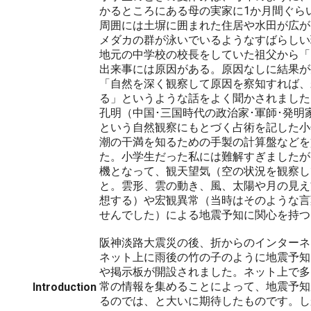
かるところにある母の実家に1か月間ぐら
周囲には土塀に囲まれた住居や水田が広が
メダカの群が泳いでいるようなすばらしい
地元の中学校の校長をしていた祖父から「
出来事には原因がある。原因なしに結果が
「自然を深く観察して原因を察知すれば、
る」というような話をよく聞かされました
孔明（中国･三国時代の政治家･軍師･発明
という自然観察にもとづく占術を記した小
潮の干満を知るための手製の計算盤などを
た。小学生だった私には難解すぎましたが
機となって、観天望気（空の状況を観察し
と。雲形、雲の動き、風、太陽や月の見え
想する）や宏観異常（当時はそのような言
せんでした）による地震予知に関心を持つ
阪神淡路大震災の後、折からのインターネ
ネット上に雨後の竹の子のように地震予知
や掲示板が開設されました。ネット上で多
常の情報を集めることによって、地震予知
Introduction
るのでは、と大いに期待したものです。し