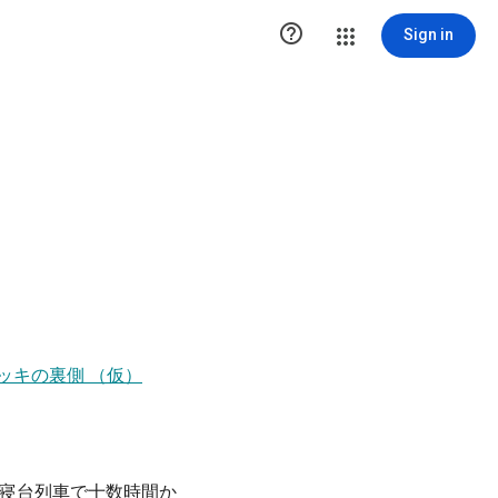

Sign in
ッキの裏側 （仮）
寝台列車で十数時間か