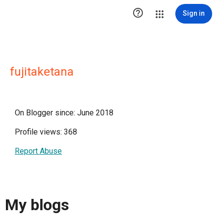

Sign in
fujitaketana
On Blogger since: June 2018
Profile views: 368
Report Abuse
My blogs