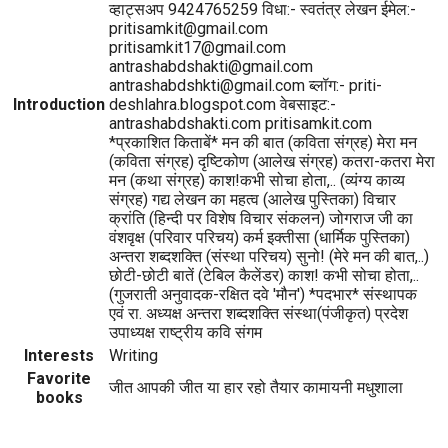
व्हाट्सअप 9424765259 विधा:- स्वतंत्र लेखन ईमेल:-
pritisamkit@gmail.com
pritisamkit17@gmail.com
antrashabdshakti@gmail.com
antrashabdshkti@gmail.com ब्लॉग:- priti-
Introduction
deshlahra.blogspot.com वेबसाइट:-
antrashabdshakti.com pritisamkit.com
*प्रकाशित किताबें* मन की बात (कविता संग्रह) मेरा मन
(कविता संग्रह) दृष्टिकोण (आलेख संग्रह) कतरा-कतरा मेरा
मन (कथा संग्रह) काश!कभी सोचा होता,.. (व्यंग्य काव्य
संग्रह) गद्य लेखन का महत्व (आलेख पुस्तिका) विचार
क्रांति (हिन्दी पर विशेष विचार संकलन) जोगराज जी का
वंशवृक्ष (परिवार परिचय) कर्म इक्तीसा (धार्मिक पुस्तिका)
अन्तरा शब्दशक्ति (संस्था परिचय) सुनो! (मेरे मन की बात,..)
छोटी-छोटी बातें (टेबिल कैलेंडर) काश! कभी सोचा होता,..
(गुजराती अनुवादक-रक्षित दवे 'मौन') *पदभार* संस्थापक
एवं रा. अध्यक्ष अन्तरा शब्दशक्ति संस्था(पंजीकृत) प्रदेश
उपाध्यक्ष राष्ट्रीय कवि संगम
Interests
Writing
Favorite
जीत आपकी जीत या हार रहो तैयार कामायनी मधुशाला
books