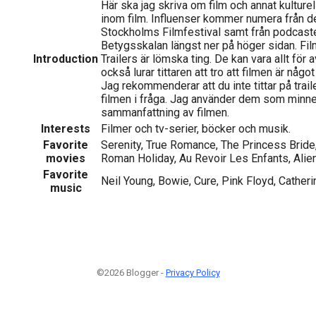
Här ska jag skriva om film och annat kulturell
inom film. Influenser kommer numera från d
Stockholms Filmfestival samt från podcaste
Betygsskalan längst ner på höger sidan. Film
Introduction
Trailers är lömska ting. De kan vara allt för
också lurar tittaren att tro att filmen är någo
Jag rekommenderar att du inte tittar på trail
filmen i fråga. Jag använder dem som minnes
sammanfattning av filmen.
Interests
Filmer och tv-serier, böcker och musik.
Favorite
Serenity, True Romance, The Princess Bride, 
movies
Roman Holiday, Au Revoir Les Enfants, Alien
Favorite
Neil Young, Bowie, Cure, Pink Floyd, Cather
music
©2026 Blogger -
Privacy Policy