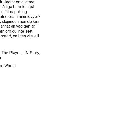
t. Jag är en allätare
e årliga besöken på
n Filmspotting.
trailers i mina revyer?
 avslöjande, men de kan
t annat än vad den är.
ern om du inte sett
stöd, en liten visuell
The Player, L.A. Story,
.
ine Wheel