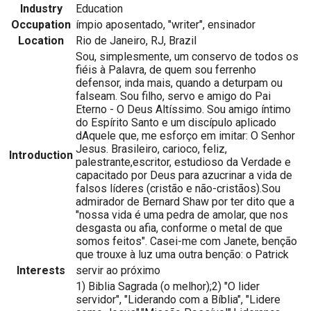
Industry
Education
Occupation
ímpio aposentado, "writer", ensinador
Location
Rio de Janeiro, RJ, Brazil
Sou, simplesmente, um conservo de todos os
fiéis à Palavra, de quem sou ferrenho
defensor, inda mais, quando a deturpam ou
falseam. Sou filho, servo e amigo do Pai
Eterno - O Deus Altíssimo. Sou amigo íntimo
do Espírito Santo e um discípulo aplicado
dAquele que, me esforço em imitar: O Senhor
Jesus. Brasileiro, carioco, feliz,
Introduction
palestrante,escritor, estudioso da Verdade e
capacitado por Deus para azucrinar a vida de
falsos líderes (cristão e não-cristãos).Sou
admirador de Bernard Shaw por ter dito que a
"nossa vida é uma pedra de amolar, que nos
desgasta ou afia, conforme o metal de que
somos feitos". Casei-me com Janete, benção
que trouxe à luz uma outra benção: o Patrick
Interests
servir ao próximo
1) Biblia Sagrada (o melhor);2) "O lider
servidor", "Liderando com a Bíblia", "Lidere