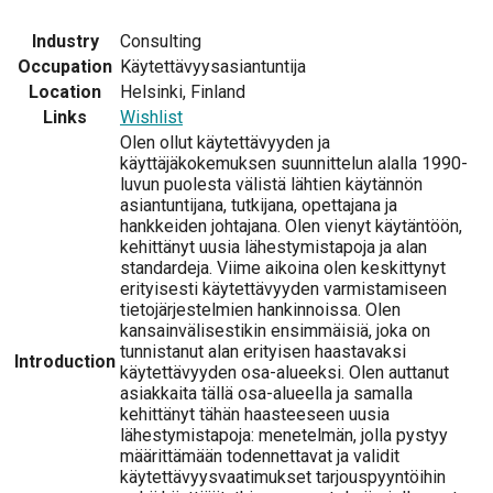
Industry
Consulting
Occupation
Käytettävyysasiantuntija
Location
Helsinki, Finland
Links
Wishlist
Olen ollut käytettävyyden ja
käyttäjäkokemuksen suunnittelun alalla 1990-
luvun puolesta välistä lähtien käytännön
asiantuntijana, tutkijana, opettajana ja
hankkeiden johtajana. Olen vienyt käytäntöön,
kehittänyt uusia lähestymistapoja ja alan
standardeja. Viime aikoina olen keskittynyt
erityisesti käytettävyyden varmistamiseen
tietojärjestelmien hankinnoissa. Olen
kansainvälisestikin ensimmäisiä, joka on
tunnistanut alan erityisen haastavaksi
Introduction
käytettävyyden osa-alueeksi. Olen auttanut
asiakkaita tällä osa-alueella ja samalla
kehittänyt tähän haasteeseen uusia
lähestymistapoja: menetelmän, jolla pystyy
määrittämään todennettavat ja validit
käytettävyysvaatimukset tarjouspyyntöihin