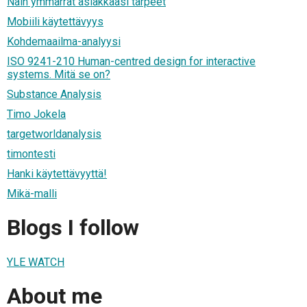
Näin ymmärrät asiakkaasi tarpeet
Mobiili käytettävyys
Kohdemaailma-analyysi
ISO 9241-210 Human-centred design for interactive
systems. Mitä se on?
Substance Analysis
Timo Jokela
targetworldanalysis
timontesti
Hanki käytettävyyttä!
Mikä-malli
Blogs I follow
YLE WATCH
About me