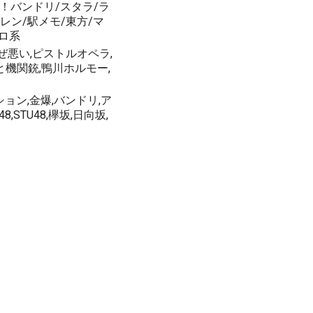
！バンドリ/スタラ/ラ
レン/駅メモ/東方/マ
プロ系
なぜ悪い,ピストルオペラ,
と機関銃,鴨川ホルモー,
サカナクション,金爆,バンドリ,ア
8,STU48,欅坂,日向坂,