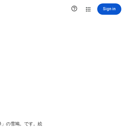

Sign in
上海蜜蜂」の雪鳩。です。絵