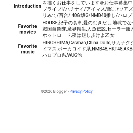
を描くお仕事をしています＠お仕事募集中
Introduction
ブライブ!/ハチナイ/アイマス/艦これ/アズ
リみて/百合/ 48G:坂G/NMB48推し/ハロ
HOUSE,紀子の食卓,愛のむきだし,地獄で
Favorite
戦国自衛隊,魔界転生,人魚伝説,セーラー服
movies
ホットロード,夜は短し歩けよ乙女
HIROSHIMA,Carabao,China Dolls,
Favorite
イマス,ボーカロイド系,NMB48,HKT48,AKB4
music
ハロプロ系,WUG他
©2026 Blogger -
Privacy Policy