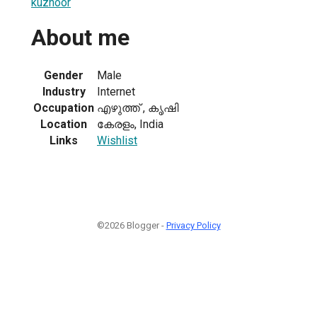
kuzhoor
About me
1
Gender
Male
Industry
Internet
Occupation
എഴുത്ത് , കൃഷി
Location
കേരളം, India
Links
Wishlist
©2026 Blogger -
Privacy Policy