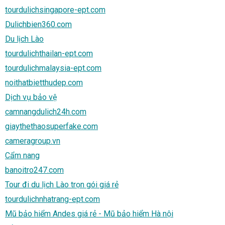
tourdulichsingapore-ept.com
Dulichbien360.com
Du lịch Lào
tourdulichthailan-ept.com
tourdulichmalaysia-ept.com
noithatbietthudep.com
Dịch vụ bảo vệ
camnangdulich24h.com
giaythethaosuperfake.com
cameragroup.vn
Cẩm nang
banoitro247.com
Tour đi du lịch Lào trọn gói giá rẻ
tourdulichnhatrang-ept.com
Mũ bảo hiểm Andes giá rẻ - Mũ bảo hiểm Hà nội