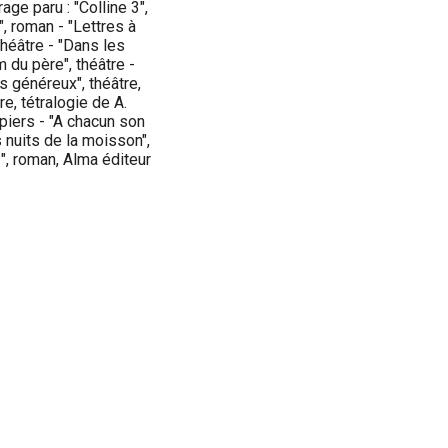
age paru : "Colline 3",
", roman - "Lettres à
théâtre - "Dans les
m du père", théâtre -
s généreux", théâtre,
re, tétralogie de A.
piers - "A chacun son
s nuits de la moisson",
", roman, Alma éditeur